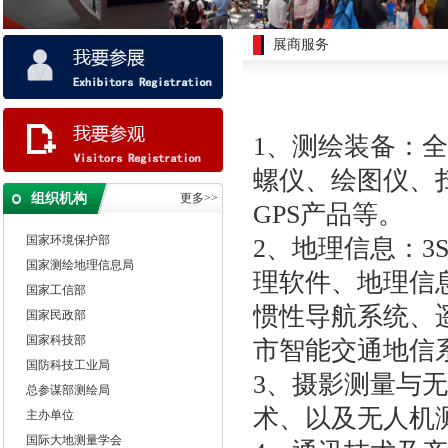
展商服务
1、测绘装备：
螺仪、绘图仪、扫
指导单位
组织机构
更多>>
GPS产品等。
国土资源部
国家环境保护部
2、地理信息：3
国家测绘地理信息局
理软件、地理信
国家工信部
惯性导航系统、
国家民政部
国家科技部
市智能交通地信
国防科技工业局
3、摄影测量与
总参谋部测绘局
主办单位
术、以及无人机
国际大地测量学会