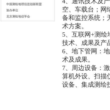
4、通讯技术及
中国测绘地理信息创新联盟
空、车载台；网
协办单位
北京测绘地信学会
备和监控系统；
德国导航学会
术方案。
美国导航学会
5、互联网+测
英国皇家导航学会
全球华人定位导航协会
技术、成果及产
支持单位
6、地下管网：
中国测绘科学研究院
术及成果。
中国科技技术协会
中国气象局
7、周边设备：
国家遥感中心
算机外设、扫描
国家测绘第一大地测量队
设备、集成测绘
广东省国土资源厅
广州市测绘地理信息协会
广东省测绘地理信息学会
承办单位
贯辉会展（上海）有限公司