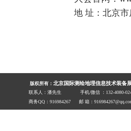
贯辉会展（上海）有限公司
地 址：北京市
邀请单位
国家自然资源部
国家科技部
国家环境保护部
国家遥感中心
中国测绘科学研究院
国家测绘第一大地测量队
国家工信部
解放军总参谋部测绘局
国防科技工业局
北京国际测绘地理信息技术装备
版权所有：
中国气象局
联系人：潘先生
手机/微信
：132-4080-0
国家发改委
支持单位
商务QQ：916984267
邮 箱：91
6984267
@
qq.
co
国际大地测量学会
国际数字地球学会
美国导航学会
英国皇家导航学会