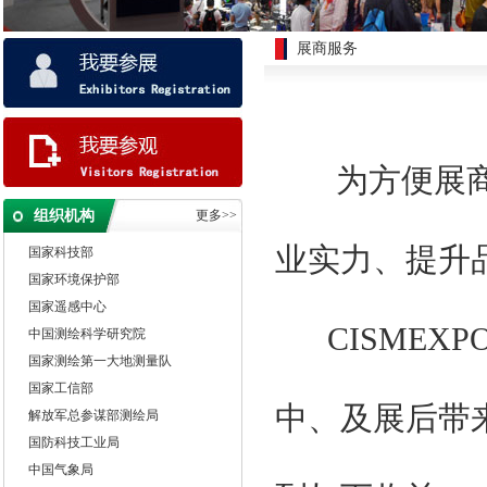
展商服务
为方便展商
邀请单位
组织机构
更多>>
国家自然资源部
国家科技部
业实力、提升
国家环境保护部
国家遥感中心
中国测绘科学研究院
CISMEX
国家测绘第一大地测量队
国家工信部
中、及展后带
解放军总参谋部测绘局
国防科技工业局
中国气象局