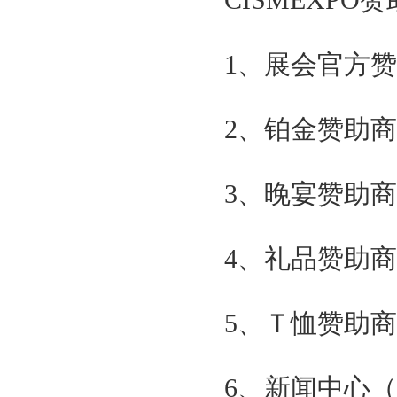
CISMEXPO
解放军总参谋部测绘局
国防科技工业局
中国气象局
1、展会官方赞助
国家发改委
支持单位
国际大地测量学会
2、铂金赞助商（
国际数字地球学会
美国导航学会
英国皇家导航学会
3、晚宴赞助商（
全球华人定位导航协会
组织单位
北京中圣国际会展有限公司
4、礼品赞助商（
贯辉会展（上海）有限公司
邀请单位
国家自然资源部
5、Ｔ恤赞助商（
国家科技部
国家环境保护部
6、新闻中心（独
国家遥感中心