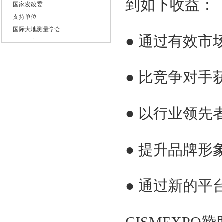
到如下收益：
国家发改委
支持单位
国际大地测量学会
● 通过有效
国际数字地球学会
美国导航学会
英国皇家导航学会
● 比竞争对手
全球华人定位导航协会
组织单位
北京中圣国际会展有限公司
● 以行业领
贯辉会展（上海）有限公司
邀请单位
国家自然资源部
● 提升品牌形
国家科技部
国家环境保护部
国家遥感中心
● 通过新的
中国测绘科学研究院
国家测绘第一大地测量队
国家工信部