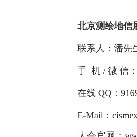
国家科技部
国家环境保护部
国家遥感中心
北京测绘地信
中国测绘科学研究院
国家测绘第一大地测量队
国家工信部
联系人：潘先
解放军总参谋部测绘局
国防科技工业局
中国气象局
手 机 / 微 信：1
国家发改委
支持单位
国际大地测量学会
在线
QQ
：
91
国际数字地球学会
美国导航学会
英国皇家导航学会
E-Mail
：
cisme
全球华人定位导航协会
组织单位
大会官网：
ww
北京中圣国际会展有限公司