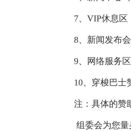
中国测绘科学研究院
国家测绘第一大地测量队
7、VIP休息区（
国家工信部
解放军总参谋部测绘局
国防科技工业局
8、新闻发布会
中国气象局
国家发改委
支持单位
9、网络服务区（
国际大地测量学会
国际数字地球学会
美国导航学会
10、穿梭巴士赞
英国皇家导航学会
全球华人定位导航协会
组织单位
注：具体的赞
北京中圣国际会展有限公司
贯辉会展（上海）有限公司
邀请单位
组委会为您量
国家自然资源部