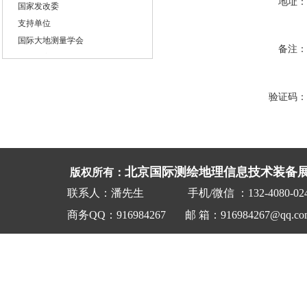
地址：
国家发改委
支持单位
国际大地测量学会
备注：
国际数字地球学会
美国导航学会
英国皇家导航学会
验证码：
全球华人定位导航协会
组织单位
北京中圣国际会展有限公司
贯辉会展（上海）有限公司
北京国际测绘地理信息技术装备
版权所有：
邀请单位
联系人：潘先生
手机/微信
：132-4080-0
国家自然资源部
国家科技部
商务QQ：916984267
邮 箱：91
6984267
@
qq.
co
国家环境保护部
国家遥感中心
中国测绘科学研究院
国家测绘第一大地测量队
国家工信部