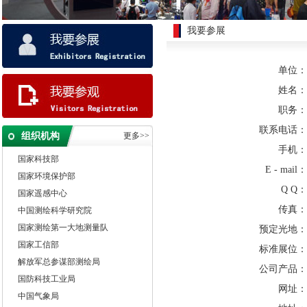
我要参展
单位：
姓名：
职务：
邀请单位
联系电话：
组织机构
更多>>
国家自然资源部
手机：
国家科技部
E - mail：
国家环境保护部
Q Q：
国家遥感中心
中国测绘科学研究院
传真：
国家测绘第一大地测量队
预定光地：
国家工信部
标准展位：
解放军总参谋部测绘局
公司产品：
国防科技工业局
网址：
中国气象局